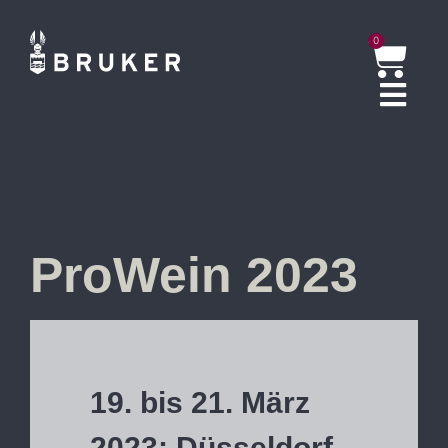
0
ProWein 2023
19. bis 21. März
2023; Düsseldorf